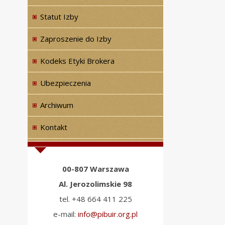
Statut Izby
Zaproszenie do Izby
Kodeks Etyki Brokera
Ubezpieczenia
Archiwum
Kontakt
00-807 Warszawa
Al. Jerozolimskie 98
tel. +48 664 411 225
e-mail:
info@pibuir.org.pl