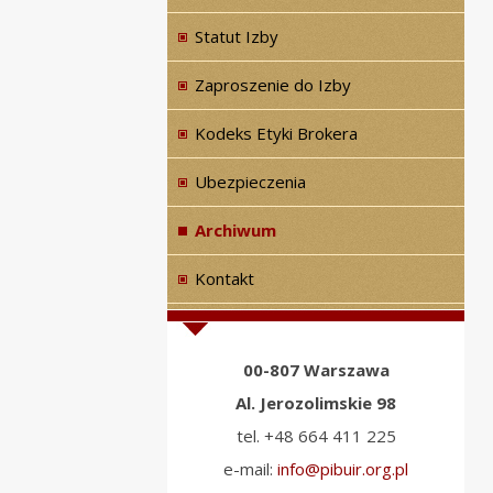
Statut Izby
Zaproszenie do Izby
Kodeks Etyki Brokera
Ubezpieczenia
Archiwum
Kontakt
00-807 Warszawa
Al. Jerozolimskie 98
tel. +48 664 411 225
e-mail:
info@pibuir.org.pl